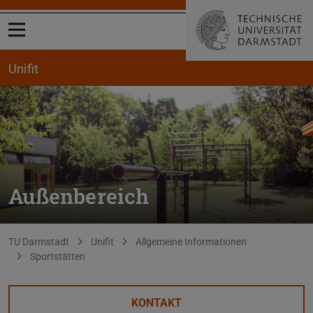
Menü öffnen
Unifit
Außenbereich
Sie befinden sich hier:
TU Darmstadt
Unifit
Allgemeine Informationen
Sportstätten
KONTAKT