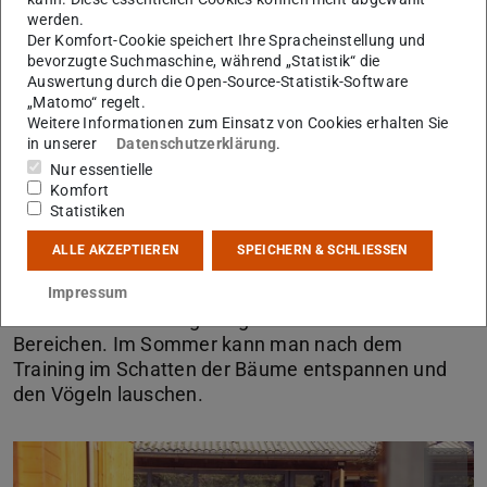
werden.
Der Komfort-Cookie speichert Ihre Spracheinstellung und
bevorzugte Suchmaschine, während „Statistik“ die
Auswertung durch die Open-Source-Statistik-Software
„Matomo“ regelt.
Weitere Informationen zum Einsatz von Cookies erhalten Sie
in unserer
Datenschutzerklärung
.
Nur essentielle
Komfort
Statistiken
Der Außenbereich des Unifit besteht aus einem
ALLE AKZEPTIEREN
SPEICHERN & SCHLIESSEN
schönen großen Garten und einer Outoor-
Trainingsfläche. Über unsere Terrasse – die zum
Impressum
Verweilen einlädt – gelangt man zu beiden
Bereichen. Im Sommer kann man nach dem
Training im Schatten der Bäume entspannen und
den Vögeln lauschen.